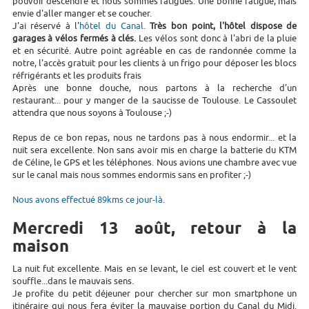
pouvoir descendre et nous sommes fatigués. Une bonne fatigue, mais
envie d'aller manger et se coucher.
J'ai réservé à l'
hôtel du Canal
.
Très bon point, l'hôtel dispose de
garages à vélos fermés à clés.
Les vélos sont donc à l'abri de la pluie
et en sécurité. Autre point agréable en cas de randonnée comme la
notre, l'accès gratuit pour les clients à un frigo pour déposer les blocs
réfrigérants et les produits frais
Après une bonne douche, nous partons à la recherche d'un
restaurant... pour y manger de la saucisse de Toulouse. Le Cassoulet
attendra que nous soyons à Toulouse ;-)
Repus de ce bon repas, nous ne tardons pas à nous endormir... et la
nuit sera excellente. Non sans avoir mis en charge la batterie du KTM
de Céline, le GPS et les téléphones. Nous avions une chambre avec vue
sur le canal mais nous sommes endormis sans en profiter ;-)
Nous avons effectué 89kms ce jour-là.
Mercredi 13 août, retour à la
maison
La nuit fut excellente. Mais en se levant, le ciel est couvert et le vent
souffle...dans le mauvais sens.
Je profite du petit déjeuner pour chercher sur mon smartphone un
itinéraire qui nous fera éviter la mauvaise portion du Canal du Midi.