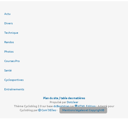
Actu
Divers
Technique
Randos
Photos
Courses Pro
Santé
Cyclosportives
Entraînements
Plan du site / table des matières
Propulsé par
Dotclear
Thème Cycloblog 2.0 sur base
dcBootstrap
par
HTML Edition
- Adapté pour
Cycloblog par
Com'3Elles
-
Mentions légales et Copyright©