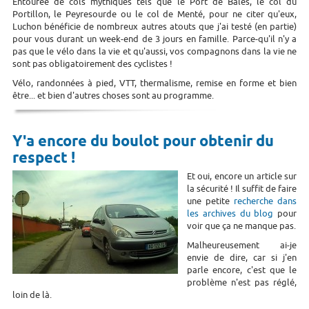
Entourée de cols mythiques tels que le Port de Balès, le col du
Portillon, le Peyresourde ou le col de Menté, pour ne citer qu'eux,
Luchon bénéficie de nombreux autres atouts que j'ai testé (en partie)
pour vous durant un week-end de 3 jours en famille. Parce-qu'il n'y a
pas que le vélo dans la vie et qu'aussi, vos compagnons dans la vie ne
sont pas obligatoirement des cyclistes !
Vélo, randonnées à pied, VTT, thermalisme, remise en forme et bien
être... et bien d'autres choses sont au programme.
Y'a encore du boulot pour obtenir du
respect !
Et oui, encore un article sur
la sécurité ! Il suffit de faire
une petite
recherche dans
les archives du blog
pour
voir que ça ne manque pas.
Malheureusement ai-je
envie de dire, car si j'en
parle encore, c'est que le
problème n'est pas réglé,
loin de là.