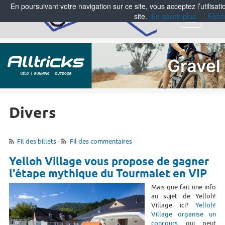
En poursuivant votre navigation sur ce site, vous acceptez l’utilisa
site.
En savoir plus
Ferm
Menu
Divers
Fil des billets
-
Fil des commentaires
Yelloh Village vous propose de gagner
l'étape mythique du Tourmalet en VIP
Mais que fait une info
au sujet de Yelloh!
Village ici?
Yelloh!
Village organise un
concours
qui peut