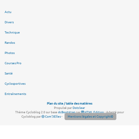
Actu
Divers
Technique
Randos
Photos
Courses Pro
Santé
Cyclosportives
Entraînements
Plan du site / table des matières
Propulsé par
Dotclear
Thème Cycloblog 2.0 sur base
dcBootstrap
par
HTML Edition
- Adapté pour
Cycloblog par
Com'3Elles
-
Mentions légales et Copyright©