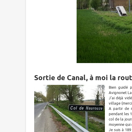
Sortie de Canal, à moi la rou
Bien guidé p
Avignonet Lau
J'ai déjà vid
village (merci
A partir de 
pendant les 1
col de la jou
moyenne qui 
Je suis à 189