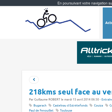
En poursuivant votre navigation sur
Act
218kms seul face au ve
Par
Guillaume ROBERT
le mardi 15 avril 2014 06:50 -
Entraî
Bugarach
Castelnau d Estrétefonds
Couiza
G
Paul de Fenouillet
Toulouse