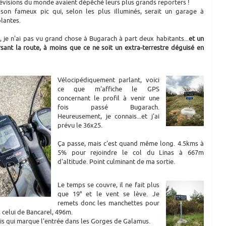
lévisions du monde avaient dépêché leurs plus grands reporters !
son fameux pic qui, selon les plus illuminés, serait un garage à
lantes.
 je n'ai pas vu grand chose à Bugarach à part deux habitants...
et un
sant la route, à moins que ce ne soit un extra-terrestre déguisé en
Vélocipédiquement parlant, voici
ce que m'affiche le GPS
concernant le profil à venir une
fois passé Bugarach.
Heureusement, je connais...et j'ai
prévu le 36x25.
Ça passe, mais c'est quand même long. 4.5kms à
5% pour rejoindre le col du Linas à 667m
d'altitude. Point culminant de ma sortie.
Le temps se couvre, il ne fait plus
que 19° et le vent se lève. Je
remets donc les manchettes pour
 celui de Bancarel, 496m.
dois qui marque l'entrée dans les Gorges de Galamus.