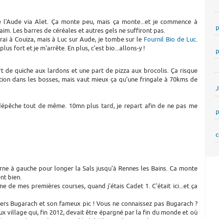
 l'Aude via Alet. Ça monte peu, mais ça monte...et je commence à
p
faim. Les barres de céréales et autres gels ne suffiront pas.
rai à Couiza, mais à Luc sur Aude, je tombe sur le
Fournil Bio de Luc
.
lus fort et je m'arrête. En plus, c'est bio...allons-y !
p
 de quiche aux lardons et une part de pizza aux brocolis. Ça risque
tion dans les bosses, mais vaut mieux ça qu'une fringale à 70kms de
dépêche tout de même. 10mn plus tard, je repart afin de ne pas me
p
c
ourne à gauche pour longer la Sals jusqu'à Rennes les Bains. Ca monte
nt bien.
e de mes premières courses, quand j'étais Cadet 1. C'était ici...et ça
vers Bugarach et son fameux pic ! Vous ne connaissez pas Bugarach ?
ux village qui, fin 2012, devait être épargné par la fin du monde et où