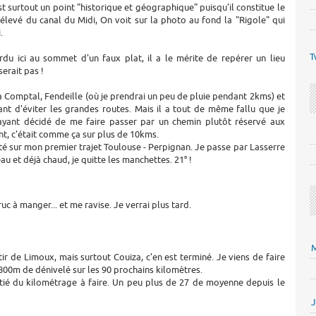
est surtout un point "historique et géographique" puisqu'il constitue le
 élevé du canal du Midi, On voit sur la photo au fond la "Rigole" qui
.
T
du ici au sommet d'un faux plat, il a le mérite de repérer un lieu
erait pas !
a Comptal, Fendeille (où je prendrai un peu de pluie pendant 2kms) et
t d'éviter les grandes routes. Mais il a tout de même fallu que je
ayant décidé de me faire passer par un chemin plutôt réservé aux
nt, c'était comme ça sur plus de 10kms.
té sur mon premier trajet Toulouse - Perpignan. Je passe par Lasserre
eau et déjà chaud, je quitte les manchettes. 21° !
uc à manger... et me ravise. Je verrai plus tard.
M
tir de Limoux, mais surtout Couiza, c'en est terminé. Je viens de faire
 800m de dénivelé sur les 90 prochains kilomètres.
itié du kilométrage à faire. Un peu plus de 27 de moyenne depuis le
J