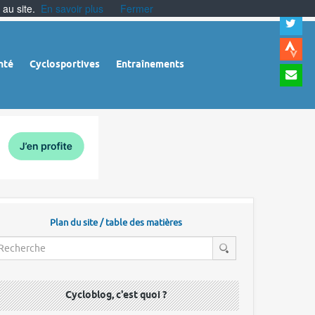
 au site.
En savoir plus
Fermer
A
a
c
|
A
nté
Cyclosportives
Entraînements
a
m
|
A
à
l
r
Plan du site / table des matières
Cycloblog, c'est quoi ?