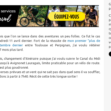
G
p
C
p
m
c
t
fois que l'on se lance dans des aventures un peu folles. Ce fut le cas
c
redi 11 avril dernier. Fort de la réussite de
mon premier "plus de
v
tembre dernier
entre Toulouse et Perpignan, j'ai voulu réitérer
p
7 mois plus tard.
is, changement d'itinéraire puisque j'ai voulu suivre le Canal du Midi
usqu'à Avignonet Lauragais, limite praticable pour un vélo de route.
'est plus goudronné.
erses prévues et un vent qui ne sait pas dans quel sens il va souffler,
onc à partir à 7h40. Récit de cette très longue sortie !