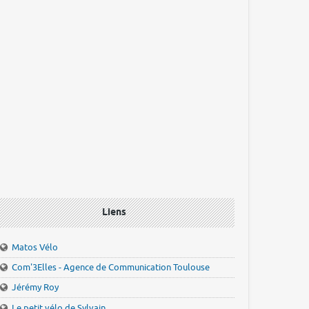
Liens
Matos Vélo
Com'3Elles - Agence de Communication Toulouse
Jérémy Roy
Le petit vélo de Sylvain