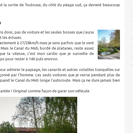
sé la sortie de Toulouse, du côté du péage sud, ça devient beaucoup
o
 donc, pas de voiture et les seules bosses que j'aurai
t les écluses.
ectement à 27/28km/h mais je sens parfois que le vent
. Mais le Canal du Midi, bordé de platanes, reste assez
que la vitesse, c'est mon cardio que je surveille de
s pour rester à 140 puls environ.
pour admirer le paysage, les canards et autres volatiles tranquilles sur
çonné par l'homme. Les seuls voitures que je verrai pendant plus de
quand le Canal du Midi longe l'autoroute. Mais ça ne dure jamais bien
lantée ! Original comme façon de garer son véhicule.