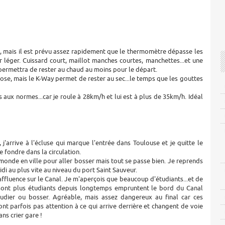
10°, mais il est prévu assez rapidement que le thermomètre dépasse les
 léger. Cuissard court, maillot manches courtes, manchettes...et une
permettra de rester au chaud au moins pour le départ.
 chose, mais le K-Way permet de rester au sec...le temps que les gouttes
 aux normes...car je roule à 28km/h et lui est à plus de 35km/h. Idéal
j'arrive à l'écluse qui marque l'entrée dans Toulouse et je quitte le
 fondre dans la circulation.
u monde en ville pour aller bosser mais tout se passe bien. Je reprends
idi au plus vite au niveau du port Saint Sauveur.
 affluence sur le Canal. Je m'aperçois que beaucoup d'étudiants...et de
sont plus étudiants depuis longtemps empruntent le bord du Canal
tudier ou bosser. Agréable, mais assez dangereux au final car ces
font parfois pas attention à ce qui arrive derrière et changent de voie
ns crier gare !