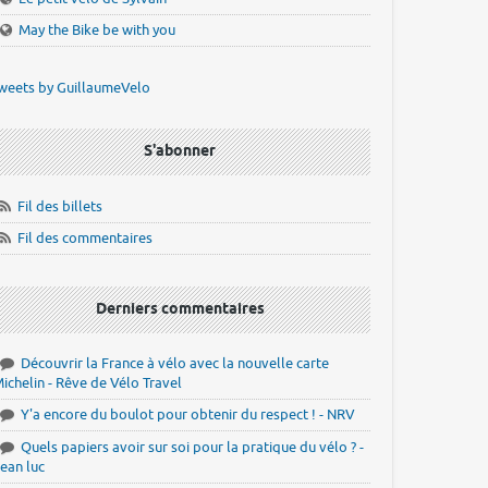
May the Bike be with you
weets by GuillaumeVelo
S'abonner
Fil des billets
Fil des commentaires
Derniers commentaires
Découvrir la France à vélo avec la nouvelle carte
ichelin - Rêve de Vélo Travel
Y'a encore du boulot pour obtenir du respect ! - NRV
Quels papiers avoir sur soi pour la pratique du vélo ? -
ean luc