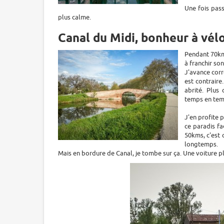
Une fois pas
plus calme.
Canal du Midi, bonheur à vél
Pendant 70kms
à franchir son
J'avance corr
est contraire
abrité. Plus 
temps en temp
J'en profite 
ce paradis fa
50kms, c'est 
longtemps.
Mais en bordure de Canal, je tombe sur ça. Une voiture p