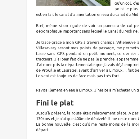
qu'un col, c'
point le plus
est en fait le canal d'alimentation en eau du canal du Midi
Bref, même si on rigole de voir un panneau de col per
géographique important sans lequel le Canal du Midi ne s
Je trace grâce à mon GPS à travers champs. Villeneuve l
Villasavary seront mes points de passage, me permettan
fasse sans GPS pendant un petit moment, ce dernier 
tracteurs. J'ai bien fait de ne pas le prendre, apparemme
J'ai donc pris la départementale que j'avais déjà emprun
de Prouille et Lauragel avant d'arriver à Limoux. Il fait b
Le vent est toujours de face mais pas très fort.
Ravitaillement en eau à Limoux. J'hésite à m'acheter un tr
Fini le plat
Jusqu'à présent, la route était relativement plate. A par
130kms et je n'ai que 400m de dénivelé. Il me reste donc
La bonne nouvelle, c'est qu'il me reste moins de la mo
départ.