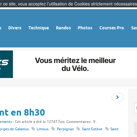
 ce site, vous acceptez l’utilisation de Cookies strictement nécessaires
u
Divers
Technique
Randos
Photos
Courses Pro
Sa
nt en 8h30
nements
- Cet article a été lu 12747 fois. Commentaires : 9 .
orges de Galamus
Limoux
Perpignan
Saint Estève
Saint