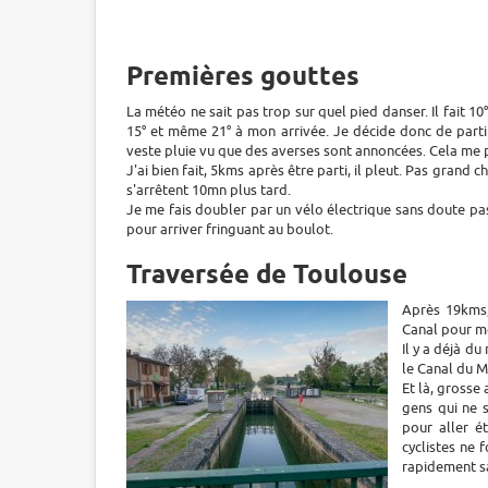
Premières gouttes
La météo ne sait pas trop sur quel pied danser. Il fait 
15° et même 21° à mon arrivée. Je décide donc de partir
veste pluie vu que des averses sont annoncées. Cela me 
J'ai bien fait, 5kms après être parti, il pleut. Pas grand
s'arrêtent 10mn plus tard.
Je me fais doubler par un vélo électrique sans doute pas
pour arriver fringuant au boulot.
Traversée de Toulouse
Après 19kms, 
Canal pour me
Il y a déjà d
le Canal du M
Et là, grosse
gens qui ne 
pour aller é
cyclistes ne 
rapidement sa