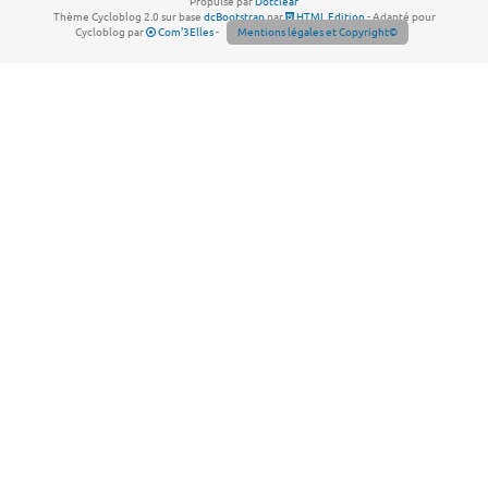
Propulsé par
Dotclear
Thème Cycloblog 2.0 sur base
dcBootstrap
par
HTML Edition
- Adapté pour
Cycloblog par
Com'3Elles
-
Mentions légales et Copyright©